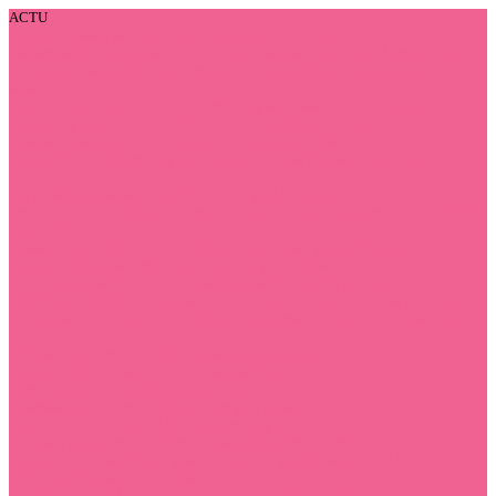
ACTU
Comment réussir un smoky eye noir intense en 4 étapes ?
Producteur foie gras artisanal : immersion au cœur d’un savoir-faire français
7 conseils pour purifier votre organisme en profondeur à chaque changement de
saison
Yoga et santé mentale : comment créer sa propre routine de relaxation ?
Comment perdre du ventre efficacement sans régime drastique ?
Pourquoi vous ne perdez pas de poids malgré vos efforts ?
Comprendre et Vaincre l’Apnée du Sommeil pour Retrouver des Nuits
Réparatrices
Sophrologie grossesse sérénité avant et après l’accouchement
Prépa médecine à Clermont-Ferrand : comment bien se préparer avant le PASS
ou la LAS ?
Réussir sa première année de médecine grâce à une prépa à Besançon
Comment choisir une résidence senior adaptée à Brest ?
Aménager une salle de bain accessible pour favoriser l’autonomie
Les bébés en crèche : un environnement adapté à leur éveil et leur bien-être
L’angoisse dans la société numérique : une lecture lacanienne des nouveaux
malaises
Arthrose lombaire : définition, causes, symptômes et traitement
Comment bien choisir son manteau pour l’hiver ?
Gérer les urgences orthodontiques à domicile
Couleurs et bien-être : la chromothérapie au quotidien
Bébé et travail : comment bien gérer le temps ?
Harvest laboratoires : la référence des huiles de cbd en france
Comment la massothérapie peut améliorer la qualité du sommeil ?
L’effet du CBD sur la santé globale
Évolution des tarifs des soins dentaires entre 2019 et 2024