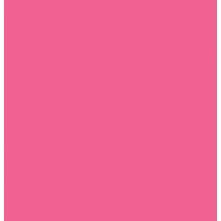
Pourquoi faut il favoriser le CBD biologique ?
Comment éliminer les déchets médicaux ?
Pourquoi offrir un chaton à votre enfant ?
Choisir et obtenir votre bola de grossesse
CBD et Hypertension
Le pouvoir nourrissant du savon d’Alep : découvrez ses bienfaits pour une peau
saine
10 conseils pour faire du vélo en famille
La différence entre la lotion et la mousse
CBD Indoor, outdoor, green house ? Quelle différence ?
Maisons de retraite médicalisées, que faut-il savoir ?
La cigarette électronique, aide au sevrage tabagique
Comment devenir ambulancier ?
6 bonnes raisons (bienfaits prouvés) de consommer du CBD
Pourquoi passer aux shampoings naturels?
Comment expédier des matières infectieuses ?
Top 5 des postures de yoga à faire avec une sangle
Professionnels de la santé : comment s’installer en libéral ?
Comment utiliser le CBD contre la migraine
Quels sont les avantages des cliniques dentaires ?
Qu’est-ce qu’un self assurance santé ?
Quelles chaussures porter lorsqu’on travaille à la maison pour être en bonne
santé ?
Quels traitements naturels pour soulager la tendinite ?
Quelle efficacité de CBD pour l’endométriose et les règles douloureuses ?
Trouver un praticien de médecine complémentaire : les conseils
Télésecrétariat médical : 3 points importants à retenir
Chirurgie dentaire à l’étranger : pourquoi choisir Hongrie ?