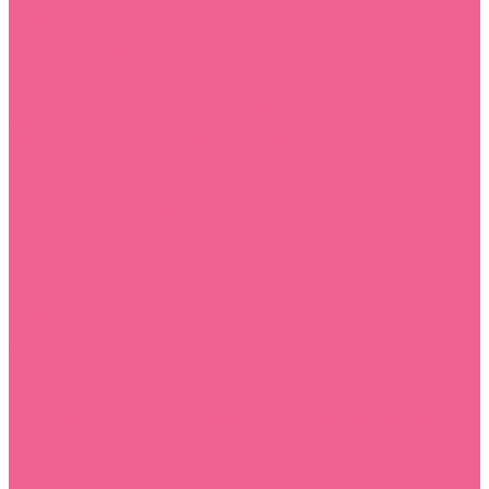
La liposuccion : dans quel objectif et à quel prix ?
Découvrez le blog d’herbalife et ses recettes pour une vie saine
Avancées Technologiques dans le Diagnostic des Douleurs Musculaires : Ce
que Vous Devez Savoir
Le chiffre romain est-il toujours utilisé dans la médecine ?
Comparaison des différentes offres de complémentaires santé : comment faire le
bon choix ?
Quel cadeau offrir pour l’anniversaire d’une femme de 40 ans ?
Botox : Une transformation subtile guidée par un expert
L’importance de l’accueil téléphonique médical dans la santé
Le CBD et ses effets sur la santé
La lithothérapie : zoom sur les bienfaits des pierres et des cristaux
Bas de compression : son importance pour la santé
Optimiser la gestion : un incontournable pour un cabinet nutritionnel
La gestion des rendez-vous médicaux en ligne une solution pratique
5 solutions innovantes pour traiter les problèmes vaginaux
Où trouver de la résine de CBD de qualité et pas chère ?
L’importance de la confidentialité dans le télésecrétariat
Les étapes clés pour mettre en place un service de télésecrétariat
10 avantages de recourir à un service de télésecrétariat médical
Les avantages du télésecrétariat pour les petites entreprises
Permanence téléphonique médicale : comment ça marche ?
Vocallz : votre permanence téléphonique médicale
Les nouvelles avancées technologiques pour les applications médicales
Épanouissement numérique : la quête de l’amour en ligne
Comment construire une relation épanouissante avec son partenaire
La vision est un sens indispensable, comment fonctionne-t-elle?
Sante Bio : L’huile de CBD, ses produits dérivés et leurs utilisations