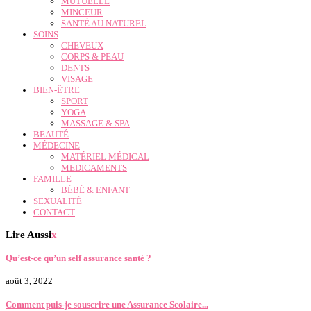
MUTUELLE
MINCEUR
SANTÉ AU NATUREL
SOINS
CHEVEUX
CORPS & PEAU
DENTS
VISAGE
BIEN-ÊTRE
SPORT
YOGA
MASSAGE & SPA
BEAUTÉ
MÉDECINE
MATÉRIEL MÉDICAL
MEDICAMENTS
FAMILLE
BÉBÉ & ENFANT
SEXUALITÉ
CONTACT
Lire Aussi
x
Qu’est-ce qu’un self assurance santé ?
août 3, 2022
Comment puis-je souscrire une Assurance Scolaire...