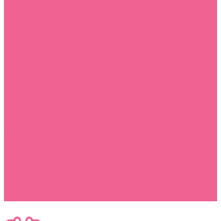
Ce que vous devez connaître sur le brûleur de graisse
Comment adopter un style de vie zen?
Pensée magique et coaching : la baguette magique du coach !
Comment puis-je souscrire une Assurance Scolaire ?
Choisir un matelas biologique pour votre enfant
Les conséquences d’une discopathie cervicale
Danse classique : 3 conseils pratiques pour commencer
Peau mature : 3 astuces pour choisir sa crème visage suisse
La taille des implants d’augmentation mammaire est importante
Régénération cellulaire et rajeunissement du visage grâce au peeling
La santé auditive : quelques infos à connaître
Les meilleurs bijoux à la mode en 2022
Que faut-il savoir sur le sommeil de bébé au cours des trois premiers mois ?
Comment créer une conception Web de site de santé propre et simple
La cigarette électronique : une option à envisager lors du sevrage tabagique
Quels sont les avantages des équipements de pointe dans le milieu médical ?
Zoom sur les fractures par compression vertébrale
4 avantages indirects de la cigarette électronique sur la santé
Covid-19 : Comment prévenir une contamination éventuelle ?
Le CBD : quelles formes pour quels avantages et bienfaits ?
Sommeil: comment aider une personne âgée à bien dormir ?
Nos conseils pour sortir du lit sans mal de dos
Quel effet l’index glycémique a-t-il sur la perte de poids ?
Les boîtes cuisine : un cadeau à la fois sain et passionnant pour vos enfants
Le sport à jeun: Pour ou contre ?