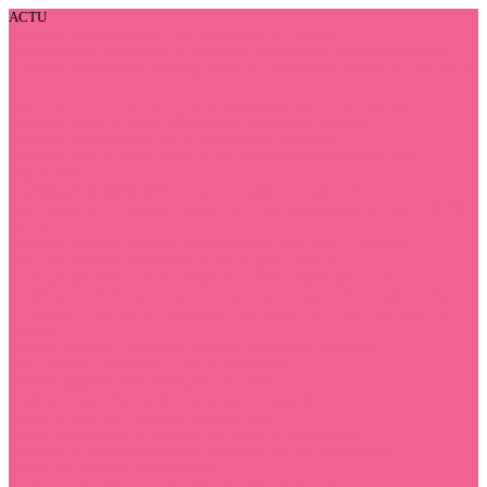
ACTU
Comment réussir un smoky eye noir intense en 4 étapes ?
Producteur foie gras artisanal : immersion au cœur d’un savoir-faire français
7 conseils pour purifier votre organisme en profondeur à chaque changement de
saison
Yoga et santé mentale : comment créer sa propre routine de relaxation ?
Comment perdre du ventre efficacement sans régime drastique ?
Pourquoi vous ne perdez pas de poids malgré vos efforts ?
Comprendre et Vaincre l’Apnée du Sommeil pour Retrouver des Nuits
Réparatrices
Sophrologie grossesse sérénité avant et après l’accouchement
Prépa médecine à Clermont-Ferrand : comment bien se préparer avant le PASS
ou la LAS ?
Réussir sa première année de médecine grâce à une prépa à Besançon
Comment choisir une résidence senior adaptée à Brest ?
Aménager une salle de bain accessible pour favoriser l’autonomie
Les bébés en crèche : un environnement adapté à leur éveil et leur bien-être
L’angoisse dans la société numérique : une lecture lacanienne des nouveaux
malaises
Arthrose lombaire : définition, causes, symptômes et traitement
Comment bien choisir son manteau pour l’hiver ?
Gérer les urgences orthodontiques à domicile
Couleurs et bien-être : la chromothérapie au quotidien
Bébé et travail : comment bien gérer le temps ?
Harvest laboratoires : la référence des huiles de cbd en france
Comment la massothérapie peut améliorer la qualité du sommeil ?
L’effet du CBD sur la santé globale
Évolution des tarifs des soins dentaires entre 2019 et 2024