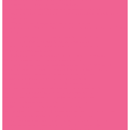
La liposuccion : dans quel objectif et à quel prix ?
Découvrez le blog d’herbalife et ses recettes pour une vie saine
Avancées Technologiques dans le Diagnostic des Douleurs Musculaires : Ce
que Vous Devez Savoir
Le chiffre romain est-il toujours utilisé dans la médecine ?
Comparaison des différentes offres de complémentaires santé : comment faire le
bon choix ?
Quel cadeau offrir pour l’anniversaire d’une femme de 40 ans ?
Botox : Une transformation subtile guidée par un expert
L’importance de l’accueil téléphonique médical dans la santé
Le CBD et ses effets sur la santé
La lithothérapie : zoom sur les bienfaits des pierres et des cristaux
Bas de compression : son importance pour la santé
Optimiser la gestion : un incontournable pour un cabinet nutritionnel
La gestion des rendez-vous médicaux en ligne une solution pratique
5 solutions innovantes pour traiter les problèmes vaginaux
Où trouver de la résine de CBD de qualité et pas chère ?
L’importance de la confidentialité dans le télésecrétariat
Les étapes clés pour mettre en place un service de télésecrétariat
10 avantages de recourir à un service de télésecrétariat médical
Les avantages du télésecrétariat pour les petites entreprises
Permanence téléphonique médicale : comment ça marche ?
Vocallz : votre permanence téléphonique médicale
Les nouvelles avancées technologiques pour les applications médicales
Épanouissement numérique : la quête de l’amour en ligne
Comment construire une relation épanouissante avec son partenaire
La vision est un sens indispensable, comment fonctionne-t-elle?
Sante Bio : L’huile de CBD, ses produits dérivés et leurs utilisations