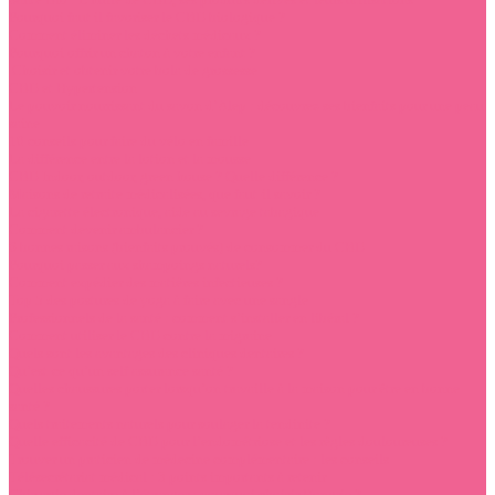
Pourquoi faut il favoriser le CBD biologique ?
Comment éliminer les déchets médicaux ?
Pourquoi offrir un chaton à votre enfant ?
Choisir et obtenir votre bola de grossesse
CBD et Hypertension
Le pouvoir nourrissant du savon d’Alep : découvrez ses bienfaits pour une peau
saine
10 conseils pour faire du vélo en famille
La différence entre la lotion et la mousse
CBD Indoor, outdoor, green house ? Quelle différence ?
Maisons de retraite médicalisées, que faut-il savoir ?
La cigarette électronique, aide au sevrage tabagique
Comment devenir ambulancier ?
6 bonnes raisons (bienfaits prouvés) de consommer du CBD
Pourquoi passer aux shampoings naturels?
Comment expédier des matières infectieuses ?
Top 5 des postures de yoga à faire avec une sangle
Professionnels de la santé : comment s’installer en libéral ?
Comment utiliser le CBD contre la migraine
Quels sont les avantages des cliniques dentaires ?
Qu’est-ce qu’un self assurance santé ?
Quelles chaussures porter lorsqu’on travaille à la maison pour être en bonne
santé ?
Quels traitements naturels pour soulager la tendinite ?
Quelle efficacité de CBD pour l’endométriose et les règles douloureuses ?
Trouver un praticien de médecine complémentaire : les conseils
Télésecrétariat médical : 3 points importants à retenir
Chirurgie dentaire à l’étranger : pourquoi choisir Hongrie ?