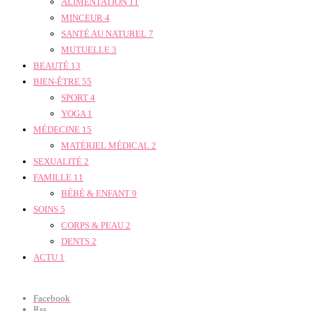
ALIMENTATION
11
MINCEUR
4
SANTÉ AU NATUREL
7
MUTUELLE
3
BEAUTÉ
13
BIEN-ÊTRE
55
SPORT
4
YOGA
1
MÉDECINE
15
MATÉRIEL MÉDICAL
2
SEXUALITÉ
2
FAMILLE
11
BÉBÉ & ENFANT
9
SOINS
5
CORPS & PEAU
2
DENTS
2
ACTU
1
Facebook
Rss