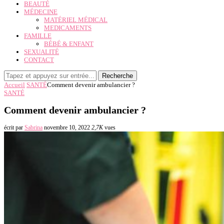
BEAUTÉ
MÉDECINE
MATÉRIEL MÉDICAL
MEDICAMENTS
FAMILLE
BÉBÉ & ENFANT
SEXUALITÉ
CONTACT
Recherche
Accueil
SANTÉ
Comment devenir ambulancier ?
SANTÉ
Comment devenir ambulancier ?
écrit par
Sabrina
novembre 10, 2022
2,7K
vues