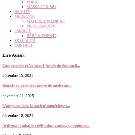
YOGA
MASSAGE & SPA
BEAUTÉ
MÉDECINE
MATÉRIEL MÉDICAL
MEDICAMENTS
FAMILLE
BÉBÉ & ENFANT
SEXUALITÉ
CONTACT
Lire Aussi
x
Comprendre et Vaincre l’Apnée du Sommeil...
décembre 15, 2025
Réussir sa première année de médecine...
novembre 21, 2025
L’angoisse dans la société numérique :...
décembre 18, 2024
Arthrose lombaire : définition, causes, symptômes...