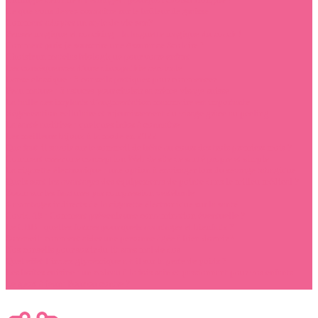
Ce que vous devez connaître sur le brûleur de graisse
Comment adopter un style de vie zen?
Pensée magique et coaching : la baguette magique du coach !
Comment puis-je souscrire une Assurance Scolaire ?
Choisir un matelas biologique pour votre enfant
Les conséquences d’une discopathie cervicale
Danse classique : 3 conseils pratiques pour commencer
Peau mature : 3 astuces pour choisir sa crème visage suisse
La taille des implants d’augmentation mammaire est importante
Régénération cellulaire et rajeunissement du visage grâce au peeling
La santé auditive : quelques infos à connaître
Les meilleurs bijoux à la mode en 2022
Que faut-il savoir sur le sommeil de bébé au cours des trois premiers mois ?
Comment créer une conception Web de site de santé propre et simple
La cigarette électronique : une option à envisager lors du sevrage tabagique
Quels sont les avantages des équipements de pointe dans le milieu médical ?
Zoom sur les fractures par compression vertébrale
4 avantages indirects de la cigarette électronique sur la santé
Covid-19 : Comment prévenir une contamination éventuelle ?
Le CBD : quelles formes pour quels avantages et bienfaits ?
Sommeil: comment aider une personne âgée à bien dormir ?
Nos conseils pour sortir du lit sans mal de dos
Quel effet l’index glycémique a-t-il sur la perte de poids ?
Les boîtes cuisine : un cadeau à la fois sain et passionnant pour vos enfants
Le sport à jeun: Pour ou contre ?