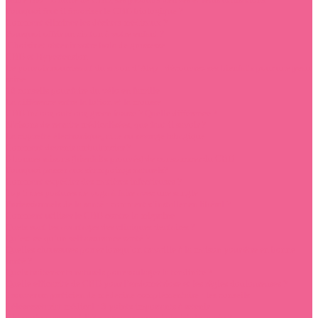
Pourquoi faut il favoriser le CBD biologique ?
Comment éliminer les déchets médicaux ?
Pourquoi offrir un chaton à votre enfant ?
Choisir et obtenir votre bola de grossesse
CBD et Hypertension
Le pouvoir nourrissant du savon d’Alep : découvrez ses bienfaits pour une peau
saine
10 conseils pour faire du vélo en famille
La différence entre la lotion et la mousse
CBD Indoor, outdoor, green house ? Quelle différence ?
Maisons de retraite médicalisées, que faut-il savoir ?
La cigarette électronique, aide au sevrage tabagique
Comment devenir ambulancier ?
6 bonnes raisons (bienfaits prouvés) de consommer du CBD
Pourquoi passer aux shampoings naturels?
Comment expédier des matières infectieuses ?
Top 5 des postures de yoga à faire avec une sangle
Professionnels de la santé : comment s’installer en libéral ?
Comment utiliser le CBD contre la migraine
Quels sont les avantages des cliniques dentaires ?
Qu’est-ce qu’un self assurance santé ?
Quelles chaussures porter lorsqu’on travaille à la maison pour être en bonne
santé ?
Quels traitements naturels pour soulager la tendinite ?
Quelle efficacité de CBD pour l’endométriose et les règles douloureuses ?
Trouver un praticien de médecine complémentaire : les conseils
Télésecrétariat médical : 3 points importants à retenir
Chirurgie dentaire à l’étranger : pourquoi choisir Hongrie ?