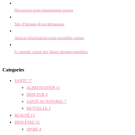
Découvrez notre équipement espion
Site d'Attrape-rêves Artisanaux
Astuces d'utilisation pour ensemble espion
Le monde coloré des Tasses thermo-sensibles
Categories
SANTÉ
77
ALIMENTATION
11
MINCEUR
4
SANTÉ AU NATUREL
7
MUTUELLE
3
BEAUTÉ
13
BIEN-ÊTRE
55
SPORT
4