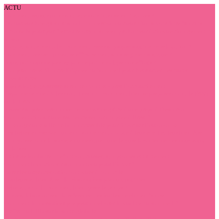
ACTU
Comment réussir un smoky eye noir intense en 4 étapes ?
Producteur foie gras artisanal : immersion au cœur d’un savoir-faire français
7 conseils pour purifier votre organisme en profondeur à chaque changement de
saison
Yoga et santé mentale : comment créer sa propre routine de relaxation ?
Comment perdre du ventre efficacement sans régime drastique ?
Pourquoi vous ne perdez pas de poids malgré vos efforts ?
Comprendre et Vaincre l’Apnée du Sommeil pour Retrouver des Nuits
Réparatrices
Sophrologie grossesse sérénité avant et après l’accouchement
Prépa médecine à Clermont-Ferrand : comment bien se préparer avant le PASS
ou la LAS ?
Réussir sa première année de médecine grâce à une prépa à Besançon
Comment choisir une résidence senior adaptée à Brest ?
Aménager une salle de bain accessible pour favoriser l’autonomie
Les bébés en crèche : un environnement adapté à leur éveil et leur bien-être
L’angoisse dans la société numérique : une lecture lacanienne des nouveaux
malaises
Arthrose lombaire : définition, causes, symptômes et traitement
Comment bien choisir son manteau pour l’hiver ?
Gérer les urgences orthodontiques à domicile
Couleurs et bien-être : la chromothérapie au quotidien
Bébé et travail : comment bien gérer le temps ?
Harvest laboratoires : la référence des huiles de cbd en france
Comment la massothérapie peut améliorer la qualité du sommeil ?
L’effet du CBD sur la santé globale
Évolution des tarifs des soins dentaires entre 2019 et 2024