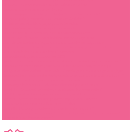
Ce que vous devez connaître sur le brûleur de graisse
Comment adopter un style de vie zen?
Pensée magique et coaching : la baguette magique du coach !
Comment puis-je souscrire une Assurance Scolaire ?
Choisir un matelas biologique pour votre enfant
Les conséquences d’une discopathie cervicale
Danse classique : 3 conseils pratiques pour commencer
Peau mature : 3 astuces pour choisir sa crème visage suisse
La taille des implants d’augmentation mammaire est importante
Régénération cellulaire et rajeunissement du visage grâce au peeling
La santé auditive : quelques infos à connaître
Les meilleurs bijoux à la mode en 2022
Que faut-il savoir sur le sommeil de bébé au cours des trois premiers mois ?
Comment créer une conception Web de site de santé propre et simple
La cigarette électronique : une option à envisager lors du sevrage tabagique
Quels sont les avantages des équipements de pointe dans le milieu médical ?
Zoom sur les fractures par compression vertébrale
4 avantages indirects de la cigarette électronique sur la santé
Covid-19 : Comment prévenir une contamination éventuelle ?
Le CBD : quelles formes pour quels avantages et bienfaits ?
Sommeil: comment aider une personne âgée à bien dormir ?
Nos conseils pour sortir du lit sans mal de dos
Quel effet l’index glycémique a-t-il sur la perte de poids ?
Les boîtes cuisine : un cadeau à la fois sain et passionnant pour vos enfants
Le sport à jeun: Pour ou contre ?