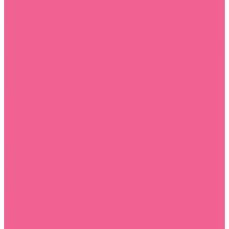
La liposuccion : dans quel objectif et à quel prix ?
Découvrez le blog d’herbalife et ses recettes pour une vie saine
Avancées Technologiques dans le Diagnostic des Douleurs Musculaires : Ce
que Vous Devez Savoir
Le chiffre romain est-il toujours utilisé dans la médecine ?
Comparaison des différentes offres de complémentaires santé : comment faire le
bon choix ?
Quel cadeau offrir pour l’anniversaire d’une femme de 40 ans ?
Botox : Une transformation subtile guidée par un expert
L’importance de l’accueil téléphonique médical dans la santé
Le CBD et ses effets sur la santé
La lithothérapie : zoom sur les bienfaits des pierres et des cristaux
Bas de compression : son importance pour la santé
Optimiser la gestion : un incontournable pour un cabinet nutritionnel
La gestion des rendez-vous médicaux en ligne une solution pratique
5 solutions innovantes pour traiter les problèmes vaginaux
Où trouver de la résine de CBD de qualité et pas chère ?
L’importance de la confidentialité dans le télésecrétariat
Les étapes clés pour mettre en place un service de télésecrétariat
10 avantages de recourir à un service de télésecrétariat médical
Les avantages du télésecrétariat pour les petites entreprises
Permanence téléphonique médicale : comment ça marche ?
Vocallz : votre permanence téléphonique médicale
Les nouvelles avancées technologiques pour les applications médicales
Épanouissement numérique : la quête de l’amour en ligne
Comment construire une relation épanouissante avec son partenaire
La vision est un sens indispensable, comment fonctionne-t-elle?
Sante Bio : L’huile de CBD, ses produits dérivés et leurs utilisations